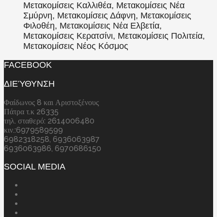
Μετακομίσεις Καλλιθέα, Μετακομίσεις Νέα
Σμύρνη, Μετακομίσεις Δάφνη, Μετακομίσεις
Φιλοθέη, Μετακομίσεις Νέα Ελβετία,
Μετακομίσεις Κερατσίνι, Μετακομίσεις Πολιτεία,
Μετακομίσεις Νέος Κόσμος
FACEBOOK
ΔΙΕΎΘΥΝΣΗ
Φαίδωνος 8 και Αριστοξένους
Πάτρα τ.κ 26335
τηλ. σταθερό: 2614006480
κιν.:6979589599
6982318258, 6936063987
6936063986, 6970686150
SOCIAL MEDIA