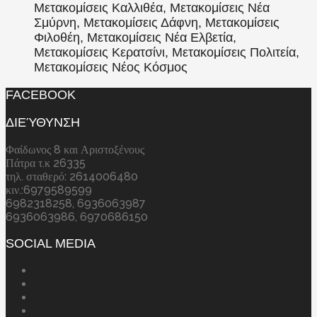
Μετακομίσεις Καλλιθέα, Μετακομίσεις Νέα
Σμύρνη, Μετακομίσεις Δάφνη, Μετακομίσεις
Φιλοθέη, Μετακομίσεις Νέα Ελβετία,
Μετακομίσεις Κερατσίνι, Μετακομίσεις Πολιτεία,
Μετακομίσεις Νέος Κόσμος
FACEBOOK
ΔΙΕΎΘΥΝΣΗ
Φαίδωνος 8 και Αριστοξένους
Πάτρα τ.κ 26335
τηλ. σταθερό: 2614006480
κιν.:6979589599
6982318258, 6936063987
6936063986, 6970686150
SOCIAL MEDIA