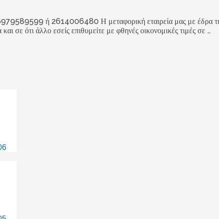
99 ή 2614006480 Η μεταφορική εταιρεία μας με έδρα την Πάτ
 και σε ότι άλλο εσείς επιθυμείτε με φθηνές οικονομικές τιμές σε …