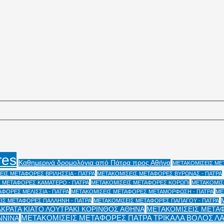
res
Καθημερινά δρομολόγια από Πάτρα προς Αθήνα
ΜΕΤΑΚΟΜΙΣΕΙΣ ΜΕΤ
ΙΣ ΜΕΤΑΦΟΡΕΣ ΒΡΙΛΗΣΣΙΑ - ΠΑΤΡΑ
ΜΕΤΑΚΟΜΙΣΕΙΣ ΜΕΤΑΦΟΡΕΣ ΒΥΡΩΝΑΣ - ΠΑΤΡΑ
 ΜΕΤΑΦΟΡΕΣ ΚΑΜΑΤΕΡΟ - ΠΑΤΡΑ
ΜΕΤΑΚΟΜΙΣΕΙΣ ΜΕΤΑΦΟΡΕΣ ΚΟΡΩΠΙ
ΜΕΤΑΚΟΜΙΣΕ
ΦΟΡΕΣ ΜΕΛΙΣΣΙΑ - ΠΑΤΡΑ
ΜΕΤΑΚΟΜΙΣΕΙΣ ΜΕΤΑΦΟΡΕΣ ΜΕΤΑΜΟΡΦΩΣΗ - ΠΑΤΡΑ
ΜΕ
ΙΣ ΜΕΤΑΦΟΡΕΣ ΠΑΛΛΗΝΗ - ΠΑΤΡΑ
ΜΕΤΑΚΟΜΙΣΕΙΣ ΜΕΤΑΦΟΡΕΣ ΠΑΠΑΓΟΥ - ΠΑΤΡΑ
ΑΚΡΑΤΑ ΚΙΑΤΟ ΛΟΥΤΡΑΚΙ ΚΟΡΙΝΘΟΣ ΑΘΗΝΑ
ΜΕΤΑΚΟΜΙΣΕΙΣ ΜΕΤΑΦ
ΜΕΤΑΚΟΜΙΣΕΙΣ ΜΕΤΑΦΟΡΕΣ ΠΑΤΡΑ ΤΡΙΚΑΛΑ ΒΟΛΟΣ Λ
ΝΝΙΝΑ