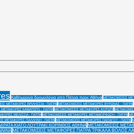
res
Καθημερινά δρομολόγια από Πάτρα προς Αθήνα
ΜΕΤΑΚΟΜΙΣΕΙΣ ΜΕΤ
ΙΣ ΜΕΤΑΦΟΡΕΣ ΒΡΙΛΗΣΣΙΑ - ΠΑΤΡΑ
ΜΕΤΑΚΟΜΙΣΕΙΣ ΜΕΤΑΦΟΡΕΣ ΒΥΡΩΝΑΣ - ΠΑΤΡΑ
 ΜΕΤΑΦΟΡΕΣ ΚΑΜΑΤΕΡΟ - ΠΑΤΡΑ
ΜΕΤΑΚΟΜΙΣΕΙΣ ΜΕΤΑΦΟΡΕΣ ΚΟΡΩΠΙ
ΜΕΤΑΚΟΜΙΣΕ
ΦΟΡΕΣ ΜΕΛΙΣΣΙΑ - ΠΑΤΡΑ
ΜΕΤΑΚΟΜΙΣΕΙΣ ΜΕΤΑΦΟΡΕΣ ΜΕΤΑΜΟΡΦΩΣΗ - ΠΑΤΡΑ
ΜΕ
ΙΣ ΜΕΤΑΦΟΡΕΣ ΠΑΛΛΗΝΗ - ΠΑΤΡΑ
ΜΕΤΑΚΟΜΙΣΕΙΣ ΜΕΤΑΦΟΡΕΣ ΠΑΠΑΓΟΥ - ΠΑΤΡΑ
ΑΚΡΑΤΑ ΚΙΑΤΟ ΛΟΥΤΡΑΚΙ ΚΟΡΙΝΘΟΣ ΑΘΗΝΑ
ΜΕΤΑΚΟΜΙΣΕΙΣ ΜΕΤΑΦ
ΜΕΤΑΚΟΜΙΣΕΙΣ ΜΕΤΑΦΟΡΕΣ ΠΑΤΡΑ ΤΡΙΚΑΛΑ ΒΟΛΟΣ Λ
ΝΝΙΝΑ