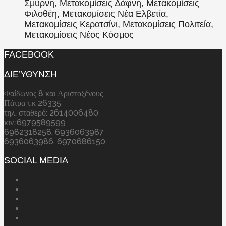
Σμύρνη, Μετακομίσεις Δάφνη, Μετακομίσεις
Φιλοθέη, Μετακομίσεις Νέα Ελβετία,
Μετακομίσεις Κερατσίνι, Μετακομίσεις Πολιτεία,
Μετακομίσεις Νέος Κόσμος
FACEBOOK
ΔΙΕΎΘΥΝΣΗ
Φαίδωνος 8 και Αριστοξένους
Πάτρα τ.κ 26335
τηλ. σταθερό: 2614006480
κιν.:6979589599
6982318258, 6936063987
6936063986, 6970686150
SOCIAL MEDIA