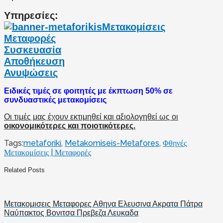
Υπηρεσίες:
Μετακομίσεις
Μεταφορές
Συσκευασία
Αποθήκευση
Ανυψώσεις
Ειδικές τιμές σε φοιτητές με έκπτωση 50% σε
συνδυαστικές μετακομίσεις
Οι τιμές μας έχουν εκτιμηθεί και αξιολογηθεί ως οι
οικονομικότερες και ποιοτικότερες.
Tags:
metaforiki
,
Metakomiseis-Metafores
,
Φθηνές
Μετακομίσεις | Μεταφορές
Related Posts
Μετακομισεις Μεταφορες Αθηνα Ελευσινα Ακρατα Πάτρα
Ναύπακτος Βονιτσα Πρεβεζα Λευκαδα