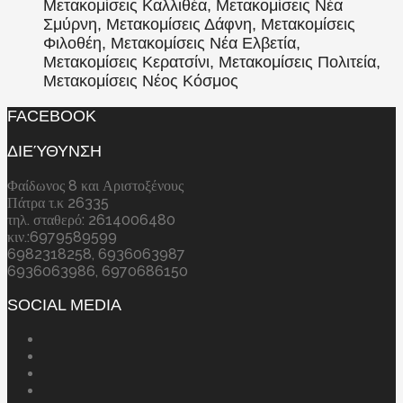
Μετακομίσεις Καλλιθέα, Μετακομίσεις Νέα
Σμύρνη, Μετακομίσεις Δάφνη, Μετακομίσεις
Φιλοθέη, Μετακομίσεις Νέα Ελβετία,
Μετακομίσεις Κερατσίνι, Μετακομίσεις Πολιτεία,
Μετακομίσεις Νέος Κόσμος
FACEBOOK
ΔΙΕΎΘΥΝΣΗ
Φαίδωνος 8 και Αριστοξένους
Πάτρα τ.κ 26335
τηλ. σταθερό: 2614006480
κιν.:6979589599
6982318258, 6936063987
6936063986, 6970686150
SOCIAL MEDIA