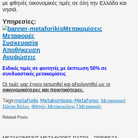
με φθηνές οικονομικές τιμές σε όλη την Ελλάδα και
νησιά.
Υπηρεσίες:
Μετακομίσεις
Μεταφορές
Συσκευασία
Αποθήκευση
Ανυψώσεις
Ειδικές τιμές σε φοιτητές με έκπτωση 50% σε
συνδυαστικές μετακομίσεις
Οι τιμές μας έχουν εκτιμηθεί και αξιολογηθεί ως οι
οικονομικότερες και ποιοτικότερες.
Tags:
metaforiki
,
Metakomiseis-Metafores
,
Μεταφορική
Πάτρα Βόλος
,
Φθηνές Μετακομίσεις | Μεταφορές
Related Posts