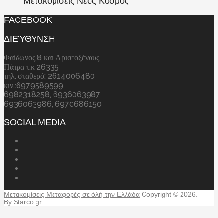
Μετακομίσεις Νέος Κόσμος
FACEBOOK
ΔΙΕΎΘΥΝΣΗ
Φαίδωνος 8 και Αριστοξένους
Πάτρα τ.κ 26335
τηλ. σταθερό: 2614006480
κιν.:6979589599
6982318258, 6936063987
6936063986, 6970686150
SOCIAL MEDIA
Μετακομίσεις Μεταφορές σε όλή την Ελλάδα
Copyright © 2026.
By
Starco.gr