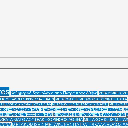
res
Καθημερινά δρομολόγια από Πάτρα προς Αθήνα
ΜΕΤΑΚΟΜΙΣΕΙΣ ΜΕΤ
ΙΣ ΜΕΤΑΦΟΡΕΣ ΒΡΙΛΗΣΣΙΑ - ΠΑΤΡΑ
ΜΕΤΑΚΟΜΙΣΕΙΣ ΜΕΤΑΦΟΡΕΣ ΒΥΡΩΝΑΣ - ΠΑΤΡΑ
 ΜΕΤΑΦΟΡΕΣ ΚΑΜΑΤΕΡΟ - ΠΑΤΡΑ
ΜΕΤΑΚΟΜΙΣΕΙΣ ΜΕΤΑΦΟΡΕΣ ΚΟΡΩΠΙ
ΜΕΤΑΚΟΜΙΣΕ
ΦΟΡΕΣ ΜΕΛΙΣΣΙΑ - ΠΑΤΡΑ
ΜΕΤΑΚΟΜΙΣΕΙΣ ΜΕΤΑΦΟΡΕΣ ΜΕΤΑΜΟΡΦΩΣΗ - ΠΑΤΡΑ
ΜΕ
ΙΣ ΜΕΤΑΦΟΡΕΣ ΠΑΛΛΗΝΗ - ΠΑΤΡΑ
ΜΕΤΑΚΟΜΙΣΕΙΣ ΜΕΤΑΦΟΡΕΣ ΠΑΠΑΓΟΥ - ΠΑΤΡΑ
ΑΚΡΑΤΑ ΚΙΑΤΟ ΛΟΥΤΡΑΚΙ ΚΟΡΙΝΘΟΣ ΑΘΗΝΑ
ΜΕΤΑΚΟΜΙΣΕΙΣ ΜΕΤΑΦ
ΜΕΤΑΚΟΜΙΣΕΙΣ ΜΕΤΑΦΟΡΕΣ ΠΑΤΡΑ ΤΡΙΚΑΛΑ ΒΟΛΟΣ Λ
ΝΝΙΝΑ