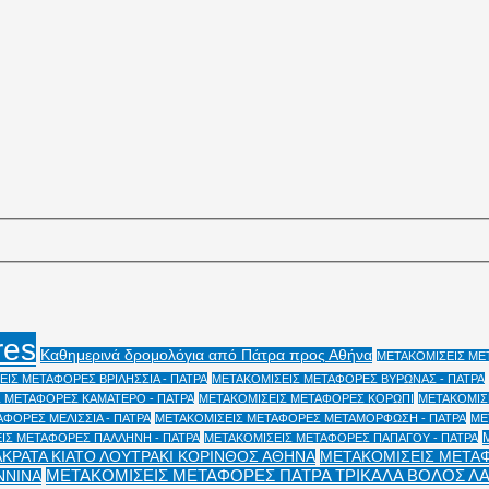
res
Καθημερινά δρομολόγια από Πάτρα προς Αθήνα
ΜΕΤΑΚΟΜΙΣΕΙΣ ΜΕΤ
ΙΣ ΜΕΤΑΦΟΡΕΣ ΒΡΙΛΗΣΣΙΑ - ΠΑΤΡΑ
ΜΕΤΑΚΟΜΙΣΕΙΣ ΜΕΤΑΦΟΡΕΣ ΒΥΡΩΝΑΣ - ΠΑΤΡΑ
 ΜΕΤΑΦΟΡΕΣ ΚΑΜΑΤΕΡΟ - ΠΑΤΡΑ
ΜΕΤΑΚΟΜΙΣΕΙΣ ΜΕΤΑΦΟΡΕΣ ΚΟΡΩΠΙ
ΜΕΤΑΚΟΜΙΣΕ
ΦΟΡΕΣ ΜΕΛΙΣΣΙΑ - ΠΑΤΡΑ
ΜΕΤΑΚΟΜΙΣΕΙΣ ΜΕΤΑΦΟΡΕΣ ΜΕΤΑΜΟΡΦΩΣΗ - ΠΑΤΡΑ
ΜΕ
ΙΣ ΜΕΤΑΦΟΡΕΣ ΠΑΛΛΗΝΗ - ΠΑΤΡΑ
ΜΕΤΑΚΟΜΙΣΕΙΣ ΜΕΤΑΦΟΡΕΣ ΠΑΠΑΓΟΥ - ΠΑΤΡΑ
ΑΚΡΑΤΑ ΚΙΑΤΟ ΛΟΥΤΡΑΚΙ ΚΟΡΙΝΘΟΣ ΑΘΗΝΑ
ΜΕΤΑΚΟΜΙΣΕΙΣ ΜΕΤΑΦ
ΜΕΤΑΚΟΜΙΣΕΙΣ ΜΕΤΑΦΟΡΕΣ ΠΑΤΡΑ ΤΡΙΚΑΛΑ ΒΟΛΟΣ Λ
ΝΝΙΝΑ