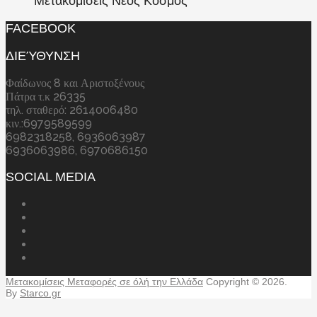
Μετακομίσεις Νέος Κόσμος
FACEBOOK
ΔΙΕΎΘΥΝΣΗ
Φαίδωνος 8 και Αριστοξένους
Πάτρα τ.κ 26335
τηλ. σταθερό: 2614006480
κιν.:6979589599
6982318258, 6936063987
6936063986, 6970686150
SOCIAL MEDIA
Μετακομίσεις Μεταφορές σε όλή την Ελλάδα
Copyright © 2026.
By
Starco.gr