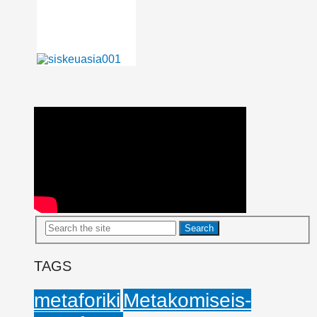
TAGS
Metakomiseis-
metaforiki