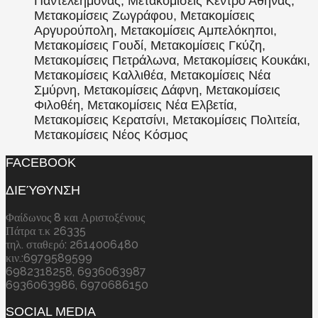
Παντελεήμονας, Μετακομίσεις Κέντρο Αθήνας,
Μετακομίσεις Ζωγράφου, Μετακομίσεις
Αργυρούπολη, Μετακομίσεις Αμπελόκηποι,
Μετακομίσεις Γουδί, Μετακομίσεις Γκύζη,
Μετακομίσεις Πετράλωνα, Μετακομίσεις Κουκάκι,
Μετακομίσεις Καλλιθέα, Μετακομίσεις Νέα
Σμύρνη, Μετακομίσεις Δάφνη, Μετακομίσεις
Φιλοθέη, Μετακομίσεις Νέα Ελβετία,
Μετακομίσεις Κερατσίνι, Μετακομίσεις Πολιτεία,
Μετακομίσεις Νέος Κόσμος
FACEBOOK
ΔΙΕΎΘΥΝΣΗ
Φαίδωνος 8 και Αριστοξένους
Πάτρα τ.κ 26335
τηλ. σταθερό: 2614006480
κιν.:6979589599
6982318258, 6936063987
6936063986, 6970686150
SOCIAL MEDIA