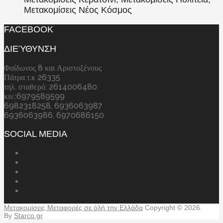
Μετακομίσεις Νέος Κόσμος
FACEBOOK
ΔΙΕΎΘΥΝΣΗ
Φαίδωνος 8 και Αριστοξένους
Πάτρα τ.κ 26335
τηλ. σταθερό: 2614006480
κιν.:6979589599
6982318258, 6936063987
6936063986, 6970686150
SOCIAL MEDIA
Μετακομίσεις Μεταφορές σε όλή την Ελλάδα
Copyright © 2026.
By
Starco.gr