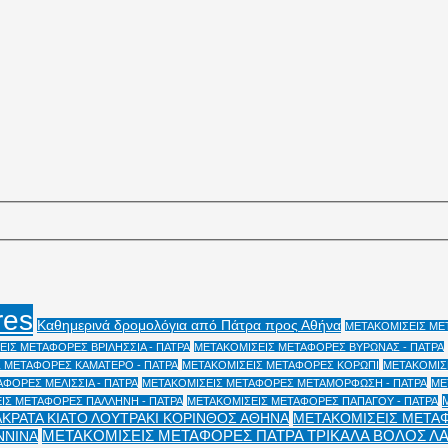
res
Καθημερινά δρομολόγια από Πάτρα προς Αθήνα
ΜΕΤΑΚΟΜΙΣΕΙΣ ΜΕΤ
ΙΣ ΜΕΤΑΦΟΡΕΣ ΒΡΙΛΗΣΣΙΑ - ΠΑΤΡΑ
ΜΕΤΑΚΟΜΙΣΕΙΣ ΜΕΤΑΦΟΡΕΣ ΒΥΡΩΝΑΣ - ΠΑΤΡΑ
 ΜΕΤΑΦΟΡΕΣ ΚΑΜΑΤΕΡΟ - ΠΑΤΡΑ
ΜΕΤΑΚΟΜΙΣΕΙΣ ΜΕΤΑΦΟΡΕΣ ΚΟΡΩΠΙ
ΜΕΤΑΚΟΜΙΣΕ
ΦΟΡΕΣ ΜΕΛΙΣΣΙΑ - ΠΑΤΡΑ
ΜΕΤΑΚΟΜΙΣΕΙΣ ΜΕΤΑΦΟΡΕΣ ΜΕΤΑΜΟΡΦΩΣΗ - ΠΑΤΡΑ
ΜΕ
ΙΣ ΜΕΤΑΦΟΡΕΣ ΠΑΛΛΗΝΗ - ΠΑΤΡΑ
ΜΕΤΑΚΟΜΙΣΕΙΣ ΜΕΤΑΦΟΡΕΣ ΠΑΠΑΓΟΥ - ΠΑΤΡΑ
ΑΚΡΑΤΑ ΚΙΑΤΟ ΛΟΥΤΡΑΚΙ ΚΟΡΙΝΘΟΣ ΑΘΗΝΑ
ΜΕΤΑΚΟΜΙΣΕΙΣ ΜΕΤΑΦ
ΜΕΤΑΚΟΜΙΣΕΙΣ ΜΕΤΑΦΟΡΕΣ ΠΑΤΡΑ ΤΡΙΚΑΛΑ ΒΟΛΟΣ Λ
ΝΝΙΝΑ