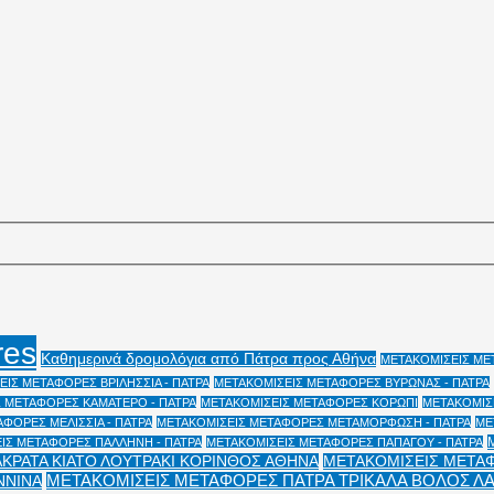
res
Καθημερινά δρομολόγια από Πάτρα προς Αθήνα
ΜΕΤΑΚΟΜΙΣΕΙΣ ΜΕΤ
ΙΣ ΜΕΤΑΦΟΡΕΣ ΒΡΙΛΗΣΣΙΑ - ΠΑΤΡΑ
ΜΕΤΑΚΟΜΙΣΕΙΣ ΜΕΤΑΦΟΡΕΣ ΒΥΡΩΝΑΣ - ΠΑΤΡΑ
 ΜΕΤΑΦΟΡΕΣ ΚΑΜΑΤΕΡΟ - ΠΑΤΡΑ
ΜΕΤΑΚΟΜΙΣΕΙΣ ΜΕΤΑΦΟΡΕΣ ΚΟΡΩΠΙ
ΜΕΤΑΚΟΜΙΣΕ
ΦΟΡΕΣ ΜΕΛΙΣΣΙΑ - ΠΑΤΡΑ
ΜΕΤΑΚΟΜΙΣΕΙΣ ΜΕΤΑΦΟΡΕΣ ΜΕΤΑΜΟΡΦΩΣΗ - ΠΑΤΡΑ
ΜΕ
ΙΣ ΜΕΤΑΦΟΡΕΣ ΠΑΛΛΗΝΗ - ΠΑΤΡΑ
ΜΕΤΑΚΟΜΙΣΕΙΣ ΜΕΤΑΦΟΡΕΣ ΠΑΠΑΓΟΥ - ΠΑΤΡΑ
ΑΚΡΑΤΑ ΚΙΑΤΟ ΛΟΥΤΡΑΚΙ ΚΟΡΙΝΘΟΣ ΑΘΗΝΑ
ΜΕΤΑΚΟΜΙΣΕΙΣ ΜΕΤΑΦ
ΜΕΤΑΚΟΜΙΣΕΙΣ ΜΕΤΑΦΟΡΕΣ ΠΑΤΡΑ ΤΡΙΚΑΛΑ ΒΟΛΟΣ Λ
ΝΝΙΝΑ