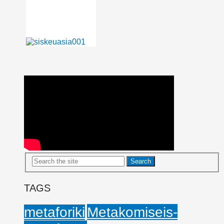
TAGS
Metakomiseis-
metaforiki