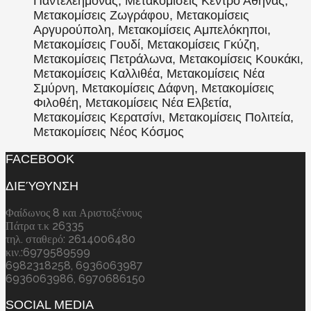
Παντελεήμονας, Μετακομίσεις Κέντρο Αθήνας,
Μετακομίσεις Ζωγράφου, Μετακομίσεις
Αργυρούπολη, Μετακομίσεις Αμπελόκηποι,
Μετακομίσεις Γουδί, Μετακομίσεις Γκύζη,
Μετακομίσεις Πετράλωνα, Μετακομίσεις Κουκάκι,
Μετακομίσεις Καλλιθέα, Μετακομίσεις Νέα
Σμύρνη, Μετακομίσεις Δάφνη, Μετακομίσεις
Φιλοθέη, Μετακομίσεις Νέα Ελβετία,
Μετακομίσεις Κερατσίνι, Μετακομίσεις Πολιτεία,
Μετακομίσεις Νέος Κόσμος
FACEBOOK
ΔΙΕΎΘΥΝΣΗ
Φαίδωνος 8 και Αριστοξένους
Πάτρα τ.κ 26335
τηλ. σταθερό: 2614006480
κιν.:6979589599
6982318258, 6936063987
6936063986, 6970686150
SOCIAL MEDIA