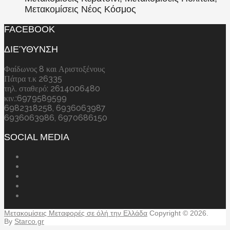
Μετακομίσεις Νέος Κόσμος
FACEBOOK
ΔΙΕΎΘΥΝΣΗ
Φαίδωνος 8 και Αριστοξένους
Πάτρα τ.κ 26335
τηλ. σταθερό: 2614006480
κιν.:6979589599
6982318258, 6936063987
6936063986, 6970686150
SOCIAL MEDIA
Μετακομίσεις Μεταφορές σε όλή την Ελλάδα
Copyright © 2026.
By
Starco.gr